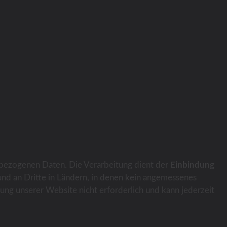
ler - Bier
Wernesgrüner + KT
Zweileitig
Partyfass
Klapptheken + Aufsatz
turen
Einleitig
Plantheken
e
Magners / Guinness
Klapptheken
Rolltheke
Partyfass
Klapptheken + Aufsatz
Zapfbar
turen
KÜHLSCHRÄNKE
Plantheken
Rolltheke
Zapfbar
bezogenen Daten. Die Verarbeitung dient der
Einbindung
und an Dritte in Ländern, in denen kein angemessenes
utzung unserer Website nicht erforderlich und kann jederzeit