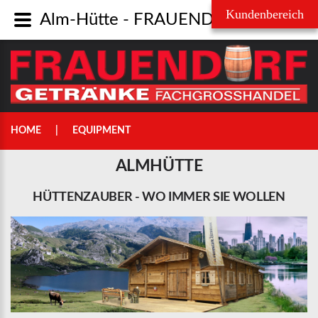
Alm-Hütte - FRAUENDORF Getränke Fachgroßhandel GmbH
Username
Passwort
HOME
EQUIPMENT
ALMHÜTTE
HÜTTENZAUBER
-
WO
IMMER
SIE
WOLLEN